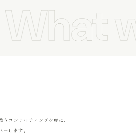
What w
添うコンサルティングを軸に、
バーします。