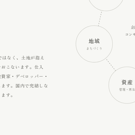
企
コン
地域
まちづくり
けではなく、土地が抱え
をおこないます。仕入
投資家・デベロッパー・
資産
します。国内で完結しな
管理・再
ります。